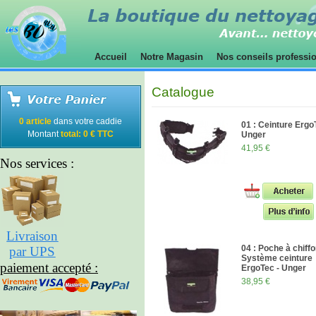
Accueil
Notre Magasin
Nos conseils professi
Catalogue
0 article
dans votre caddie
01 : Ceinture Ergo
Montant
total: 0 € TTC
Unger
41,95 €
Nos services :
Livraison
04 : Poche à chiffo
par UPS
Système ceinture
paiement accepté :
ErgoTec - Unger
38,95 €