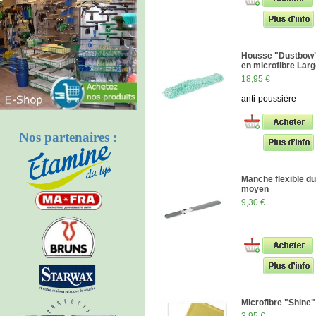
Housse "Dustbow"
en microfibre Lar
18,95 €
anti-poussière
Nos partenaires :
Manche flexible d
moyen
9,30 €
Microfibre "Shine"