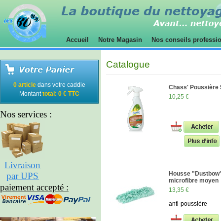
Accueil
Notre Magasin
Nos conseils professi
Catalogue
0 article
dans votre caddie
Chass' Poussière
Montant
total: 0 € TTC
10,25 €
Nos services :
Livraison
Housse "Dustbow
par UPS
microfibre moyen
paiement accepté :
13,35 €
anti-poussière