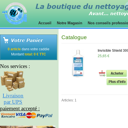
Accueil
Notre Magasin
Nos conseils professi
Catalogue
0 article
dans votre caddie
Invisible Shield 3
Montant
total: 0 € TTC
25,65 €
Nos services :
Livraison
Articles: 1
par UPS
paiement accepté :