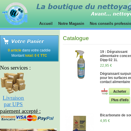
Accueil
Notre Magasin
Nos conseils professi
Catalogue
0 article
dans votre caddie
19 : Dégraissant
Montant
total: 0 € TTC
alimentaire conce
Dipp 02 1L
22,95 €
Nos services :
Dégraissant surpui
pour les surfaces e
contact alimentaire
Livraison
par UPS
paiement accepté :
Bicarbonate de s
4,95 €