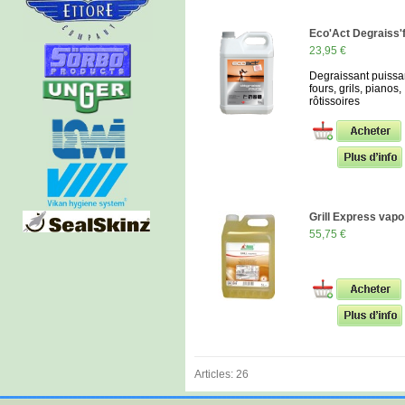
Eco'Act Degraiss'f
23,95 €
Degraissant puissa
fours, grils, pianos,
rôtissoires
Grill Express vapo
55,75 €
Articles: 26