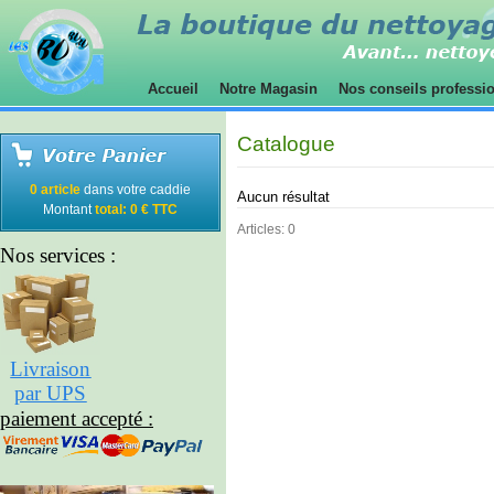
Accueil
Notre Magasin
Nos conseils professi
Catalogue
0 article
dans votre caddie
Aucun résultat
Montant
total: 0 € TTC
Articles: 0
Nos services :
Livraison
par UPS
paiement accepté :