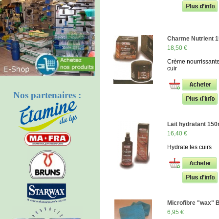
Charme Nutrient 
18,50 €
Crème nourrissant
cuir
Nos partenaires :
Lait hydratant 150
16,40 €
Hydrate les cuirs
Microfibre "wax"
6,95 €