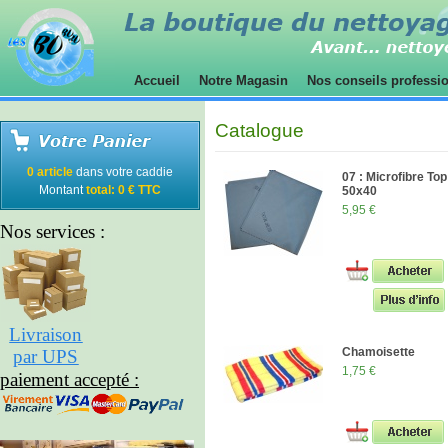
Accueil
Notre Magasin
Nos conseils professi
Catalogue
0 article
dans votre caddie
07 : Microfibre To
Montant
total: 0 € TTC
50x40
5,95 €
Nos services :
Livraison
Chamoisette
par UPS
1,75 €
paiement accepté :