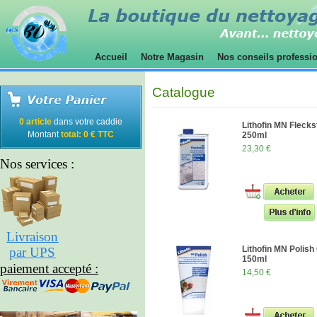
Accueil
Notre Magasin
Nos conseils professi
Catalogue
0 article
dans votre caddie
Lithofin MN Flecks
Montant
total: 0 € TTC
250ml
23,30 €
Nos services :
Livraison
Lithofin MN Polis
par UPS
150ml
paiement accepté :
14,50 €