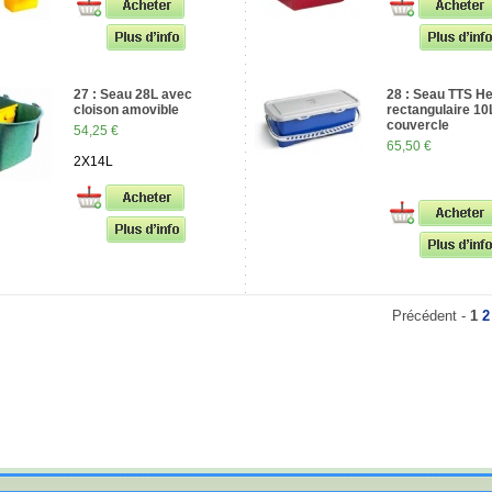
27 : Seau 28L avec
28 : Seau TTS H
cloison amovible
rectangulaire 1
couvercle
54,25 €
65,50 €
2X14L
Précédent -
1
2