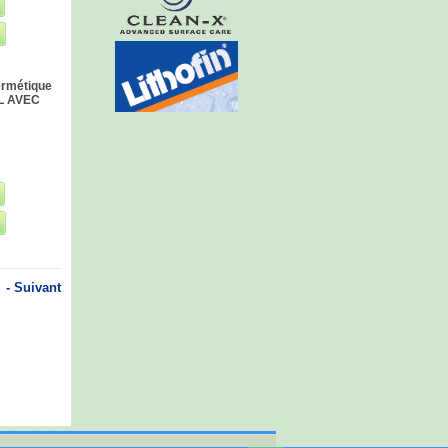
ermétique
0L AVEC
- Suivant