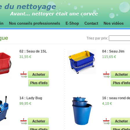
sin
Nos conseils professionnels
E-Shop
Contact
Nos vidéos
gue
Triez par prix:
02 : Seau de 15L
04 : Seau Jim
31,55 €
115,65 €
14 : Lady Bug
16 : seau rond d
99,95 €
4,10 €