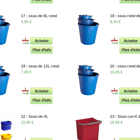
17 : seau de 8L rond
18 : seau rond d
4,95 €
6,45 €
19 : seau de 12L rond
20 : seau rond d
7,45 €
10,45 €
22 : Seau de 4L
23 : Seau carré 
15,95 €
16,95 €