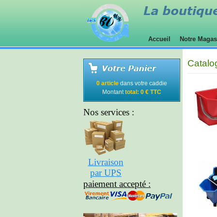
Accueil
Notre Maga
Catalo
0 article
dans votre caddie
Montant
total: 0 € TTC
Nos services :
Livraison
par UPS
paiement accepté :