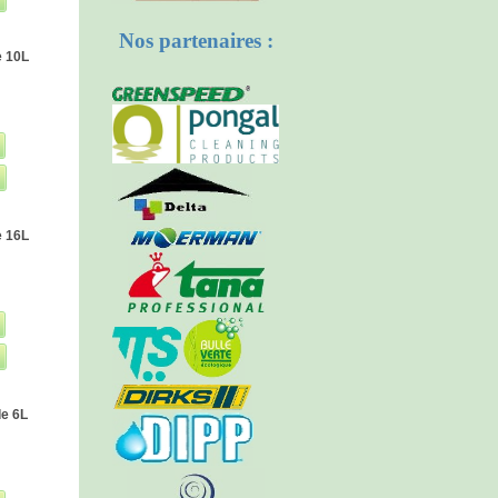
Nos partenaires :
e 10L
e 16L
de 6L