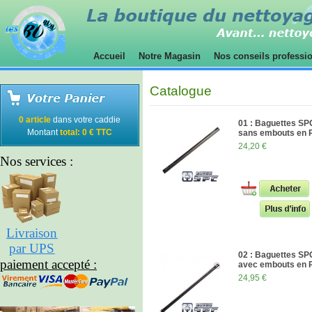
Accueil
Notre Magasin
Nos conseils professi
Catalogue
0 article
dans votre caddie
01 : Baguettes S
Montant
total: 0 € TTC
sans embouts en
24,20 €
Nos services :
Livraison
par UPS
02 : Baguettes S
paiement accepté :
avec embouts en
24,95 €