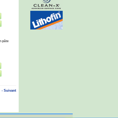
n pâte
- Suivant