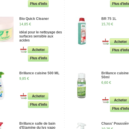
Bio Quick Cleaner
BR 75 1L
14,85 €
15,70 €
idéal pour le nettoyage des
surfaces sensible aux
acides
Brillance cuisine 500 ML
Brillance cuisin
50ml
9,85 €
6,60 €
Brillance salle de bain
Chass' Poussièr
d'Etamine du lys vapo