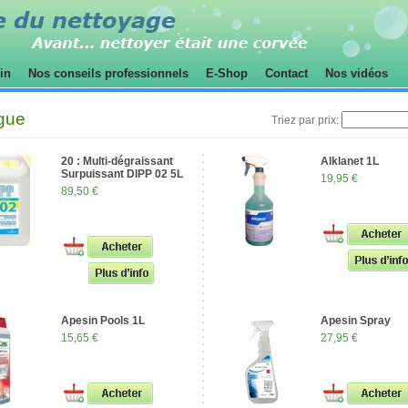
sin
Nos conseils professionnels
E-Shop
Contact
Nos vidéos
gue
Triez par prix:
20 : Multi-dégraissant
Alklanet 1L
Surpuissant DIPP 02 5L
19,95 €
89,50 €
Apesin Pools 1L
Apesin Spray
15,65 €
27,95 €