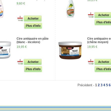
10,25 €
9,60 €
Cire antiquaire en pâte
Cire antiquaire e
(blanc - incolore)
(chêne moyen)
19,95 €
19,95 €
Précédent -
1
2
3
4
5
6