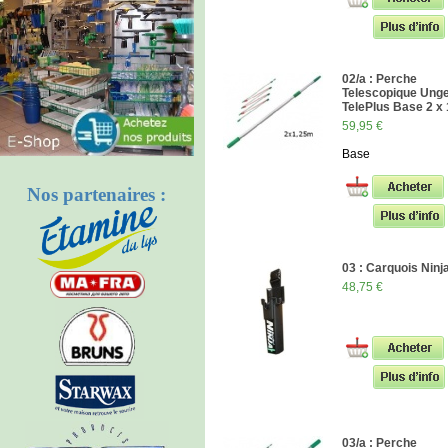
02/a : Perche
Telescopique Ung
TelePlus Base 2 
59,95 €
Base
Nos partenaires :
03 : Carquois Ninj
48,75 €
03/a : Perche