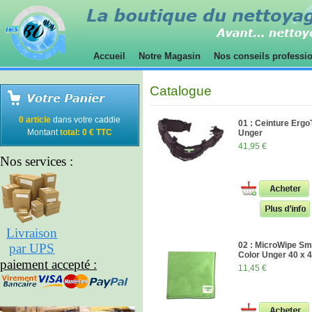
Accueil
Notre Magasin
Nos conseils professi
Catalogue
0 article
dans votre caddie
01 : Ceinture Ergo
Montant
total: 0 € TTC
Unger
41,95 €
Nos services :
Livraison
02 : MicroWipe Sm
par UPS
Color Unger 40 x 
paiement accepté :
11,45 €