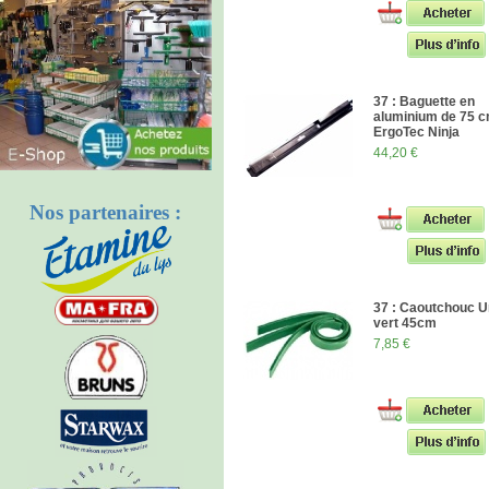
37 : Baguette en
aluminium de 75 
ErgoTec Ninja
44,20 €
Nos partenaires :
37 : Caoutchouc 
vert 45cm
7,85 €