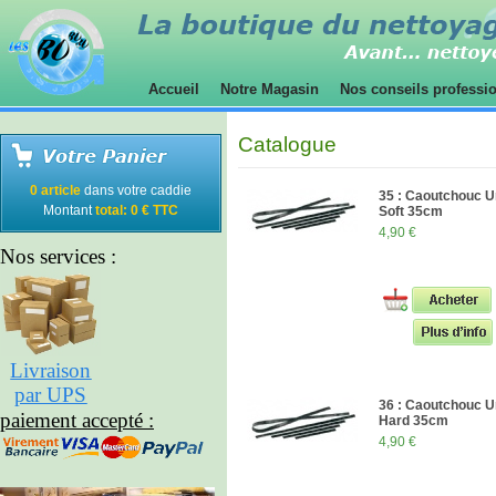
Accueil
Notre Magasin
Nos conseils professi
Catalogue
0 article
dans votre caddie
35 : Caoutchouc 
Montant
total: 0 € TTC
Soft 35cm
4,90 €
Nos services :
Livraison
par UPS
36 : Caoutchouc 
paiement accepté :
Hard 35cm
4,90 €