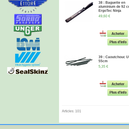
38 : Baguette en
aluminium de 92 
ErgoTec Ninja
49,60 €
39 : Caoutchouc 
55cm
5,35 €
Articles: 101