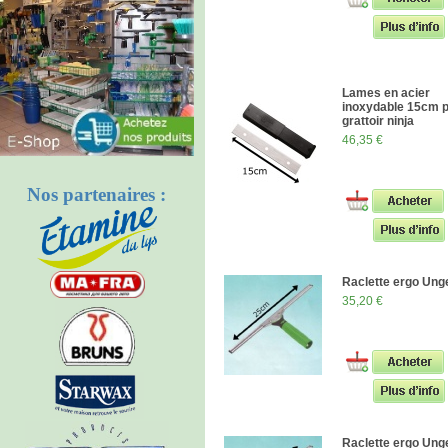
Lames en acier
inoxydable 15cm 
grattoir ninja
46,35 €
Nos partenaires :
Raclette ergo Un
35,20 €
Raclette ergo Un