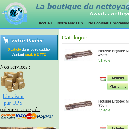
Accueil
Notre Magasin
Nos conseils professi
Catalogue
0 article
dans votre caddie
Housse Ergotec Ni
Montant
total: 0 € TTC
45cm
31,70 €
Nos services :
Livraison
Housse Ergotec Ni
par UPS
75cm
paiement accepté :
42,60 €