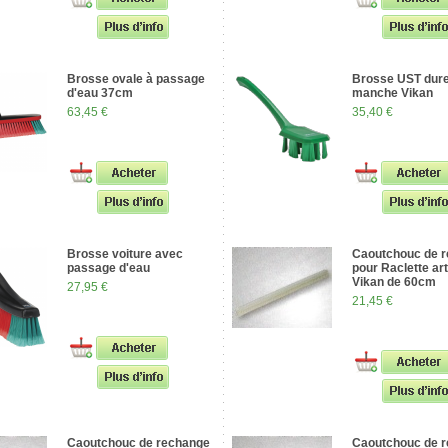
Brosse ovale à passage
Brosse UST dur
d'eau 37cm
manche Vikan
63,45 €
35,40 €
Brosse voiture avec
Caoutchouc de 
passage d'eau
pour Raclette art
Vikan de 60cm
27,95 €
21,45 €
Caoutchouc de rechange
Caoutchouc de 