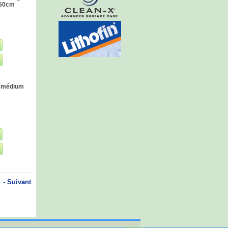
 50cm
n médium
- Suivant