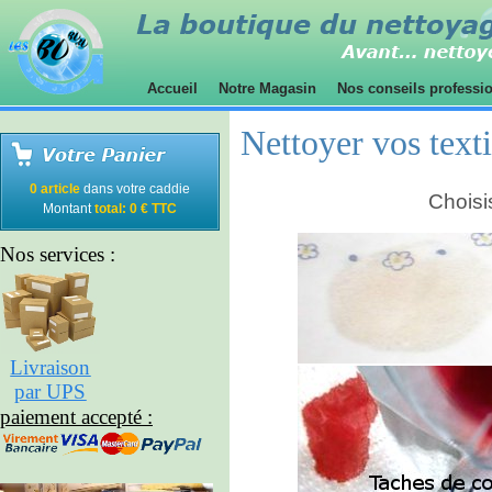
Accueil
Notre Magasin
Nos conseils professi
Nettoyer vos text
0 article
dans votre caddie
Choisi
Montant
total: 0 € TTC
Nos services :
Livraison
par UPS
paiement accepté :